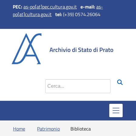
PEC:
as-po[at]pec.cultura.gov.it
e
-mail:
as-
po[at]cultura.gov.it
tel:
(+39) 0574.26064
si apre in una 
si apre in 
si apr
Archivio di Stato di Prato
Cerca nel sito
Home
Patrimonio
Biblioteca